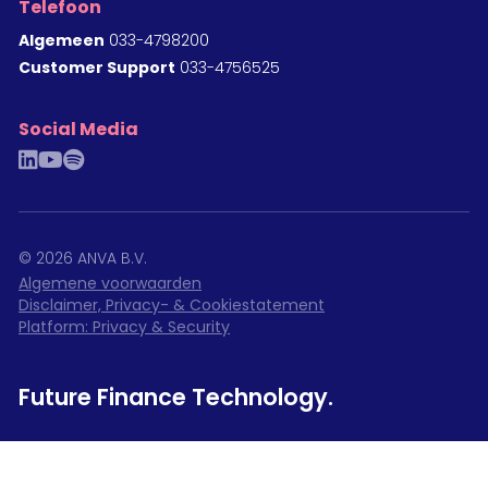
Telefoon
Algemeen
033-4798200
Customer Support
033-4756525
Social Media
linkedin
youtube
spotify
©
2026
ANVA B.V.
Algemene voorwaarden
Disclaimer, Privacy- & Cookiestatement
Platform: Privacy & Security
Future Finance Technology.