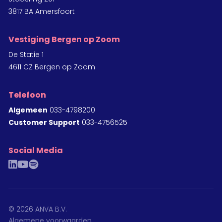
3817 BA Amersfoort
Vestiging Bergen op Zoom
De Statie 1
4611 CZ Bergen op Zoom
Telefoon
Algemeen
033-4798200
Customer Support
033-4756525
Social Media
linkedin
youtube
spotify
©
2026
ANVA B.V.
Algemene voorwaarden