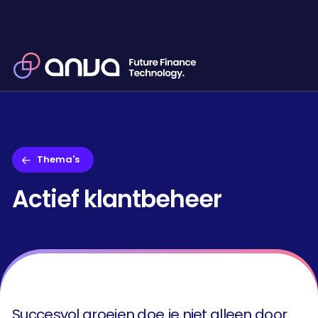
Thema's
Actief klantbeheer
Succesvol groeien doe je niet alleen door