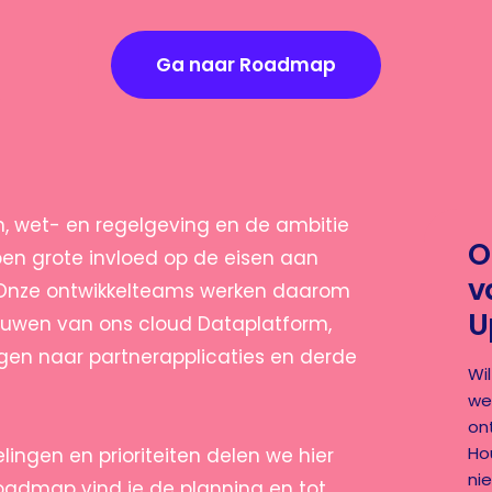
Ga naar Roadmap
n, wet- en regelgeving en de ambitie
O
ben grote invloed op de eisen aan
v
 Onze ontwikkelteams werken daarom
U
ouwen van ons cloud Dataplatform,
en naar partnerapplicaties en derde
Wi
we
on
Ho
lingen en prioriteiten delen we hier
nie
oadmap vind je de planning en tot