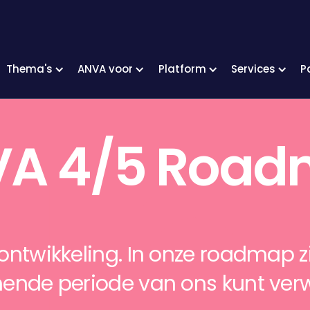
ap
Thema's
ANVA voor
Platform
Services
P
A 4/5 Roa
 ontwikkeling. In onze roadmap z
nde periode van ons kunt ver