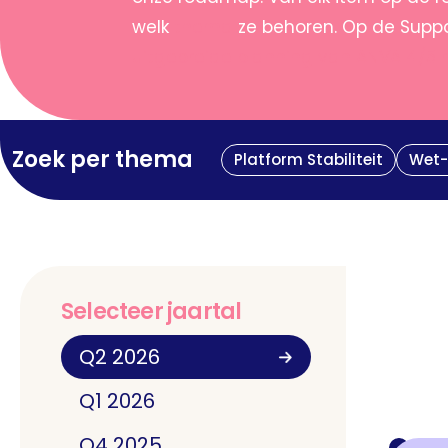
welk
thema
ze behoren. Op de Suppo
uitgebreide planning van ANVA 4/5 
Zoek per thema
Platform Stabiliteit
Wet-
Selecteer jaartal
Q2 2026
Q1 2026
Q4 2025