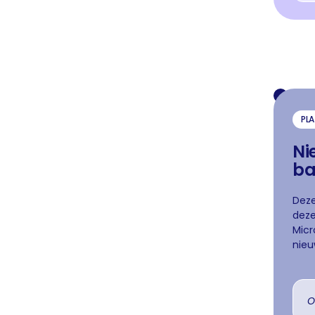
PLA
Ni
ba
Deze
deze
Micr
nieu
O