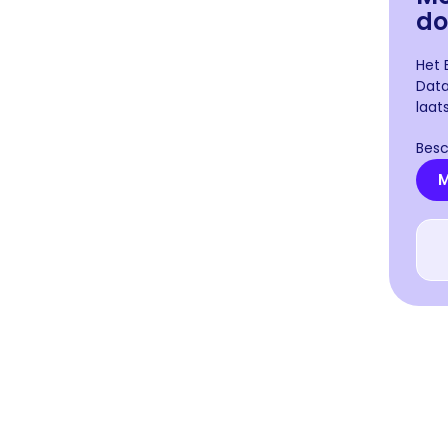
do
Het 
Data
laat
Besc
M