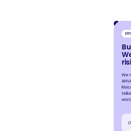
EFF
Bu
W
ri
We m
ANVA
Risi
telk
word
O