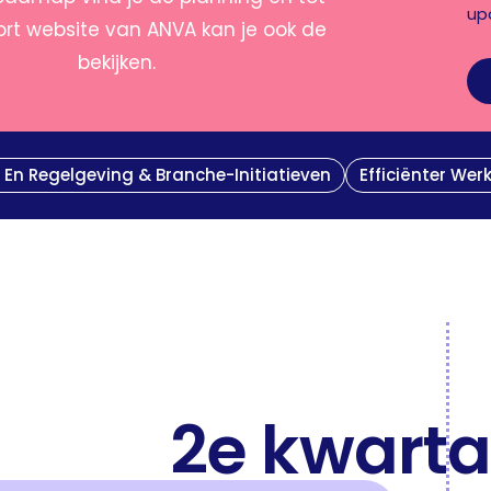
up
rt website van ANVA kan je ook de
releases
bekijken.
 En Regelgeving & Branche-Initiatieven
Efficiënter Wer
2e kwarta