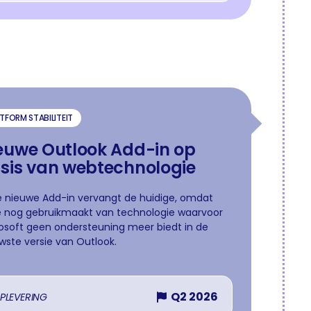
TFORM STABILITEIT
euwe Outlook Add-in op
sis van webtechnologie
 nieuwe Add-in vervangt de huidige, omdat
 nog gebruikmaakt van technologie waarvoor
osoft geen ondersteuning meer biedt in de
wste versie van Outlook.
Q2 2026
PLEVERING
