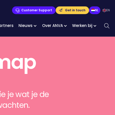
Customer Support
Get in touch
NL
EN
artners
Nieuws
Over ANVA
Werken bij
dmap
ie je wat je de
wachten.