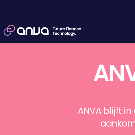
m
ANV
ANVA blijft in
aankome