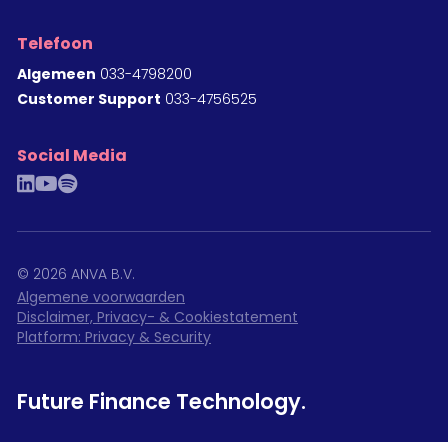
Telefoon
Algemeen
033-4798200
Customer Support
033-4756525
Social Media
linkedin
youtube
spotify
©
2026
ANVA B.V.
Algemene voorwaarden
Disclaimer, Privacy- & Cookiestatement
Platform: Privacy & Security
Future Finance Technology.