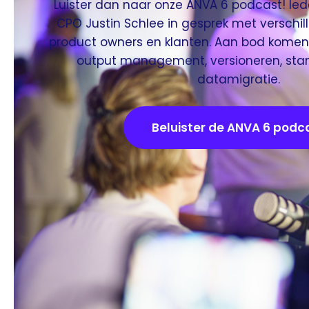
Luister dan naar onze ANVA 6 podcast! Ied
CPO Justin Schlee in gesprek met verschil
product owners en klanten. Aan bod komen 
output management, versioneren, sta
datamigratie.
Beluister de ANVA 6 podc