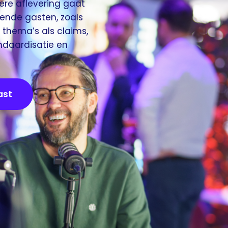
ere aflevering gaat
lende gasten, zoals
thema’s als claims,
ndaardisatie en
ast