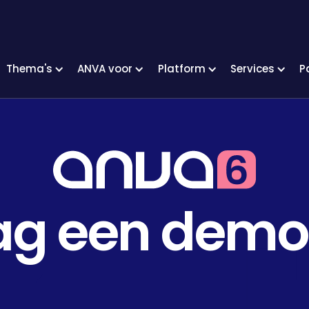
Thema's
ANVA voor
Platform
Services
P
ag een demo