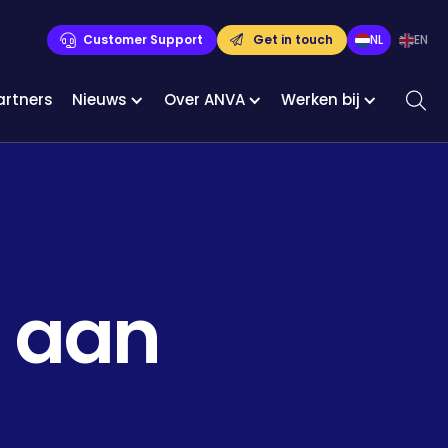
Customer Support
Get in touch
NL
EN
artners
Nieuws
Over ANVA
Werken bij
 aan