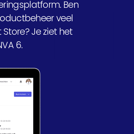
or
ringsplatform. Ben
productbeheer veel
Store? Je ziet het
NVA 6.