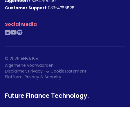
Algemeen
033-4798200
Customer Support
033-4756525
Social Media
linkedin
youtube
spotify
©
2026
ANVA B.V.
Algemene voorwaarden
Disclaimer, Privacy- & Cookiestatement
Platform: Privacy & Security
Future Finance Technology.