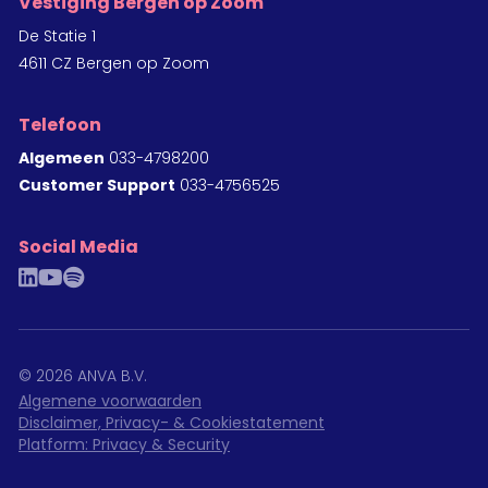
Vestiging Bergen op Zoom
De Statie 1
4611 CZ Bergen op Zoom
Telefoon
Algemeen
033-4798200
Customer Support
033-4756525
Social Media
linkedin
youtube
spotify
©
2026
ANVA B.V.
Algemene voorwaarden
Disclaimer, Privacy- & Cookiestatement
Platform: Privacy & Security