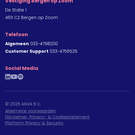
Vestiging Bergen op Zoom
De Statie 1
4611 CZ Bergen op Zoom
Telefoon
Algemeen
033-4798200
Customer Support
033-4756525
Social Media
linkedin
youtube
spotify
©
2026
ANVA B.V.
Algemene voorwaarden
Disclaimer, Privacy- & Cookiestatement
Platform: Privacy & Security