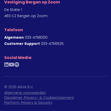
Vestiging Bergen op Zoom
De Statie 1
4611 CZ Bergen op Zoom
Telefoon
Algemeen
033-4798200
Customer Support
033-4756525
Social Media
linkedin
youtube
spotify
©
2026
ANVA B.V.
Algemene voorwaarden
Disclaimer, Privacy- & Cookiestatement
Platform: Privacy & Security