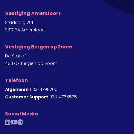
Vestiging Amersfoort
Stadsring 201
3817 BA Amersfoort
Vestiging Bergen op Zoom
De Statie 1
4611 CZ Bergen op Zoom
Telefoon
Algemeen
033-4798200
Customer Support
033-4756525
Social Media
linkedin
youtube
spotify