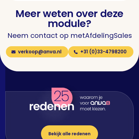
Meer weten over deze
module?
Neem contact op met
Afdeling
Sales
verkoop@anva.nl
+31 (0)33-4798200
Bekijk alle redenen