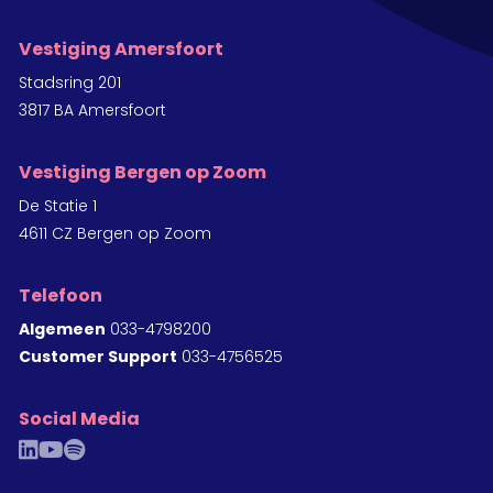
Vestiging Amersfoort
Stadsring 201
3817 BA Amersfoort
Vestiging Bergen op Zoom
De Statie 1
4611 CZ Bergen op Zoom
Telefoon
Algemeen
033-4798200
Customer Support
033-4756525
Social Media
linkedin
youtube
spotify