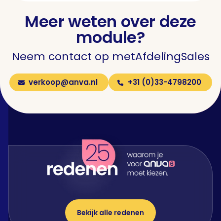
Meer weten over deze
module?
Neem contact op met
Afdeling
Sales
verkoop@anva.nl
+31 (0)33-4798200
Bekijk alle redenen