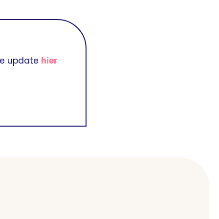
 de update
hier