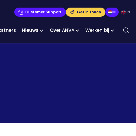
Customer Support
Get in touch
NL
EN
artners
Nieuws
Over ANVA
Werken bij