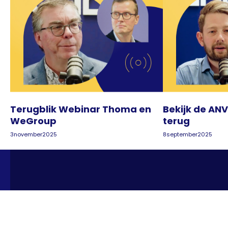
Terugblik Webinar Thoma en
Bekijk de AN
WeGroup
terug
3
november
2025
8
september
2025