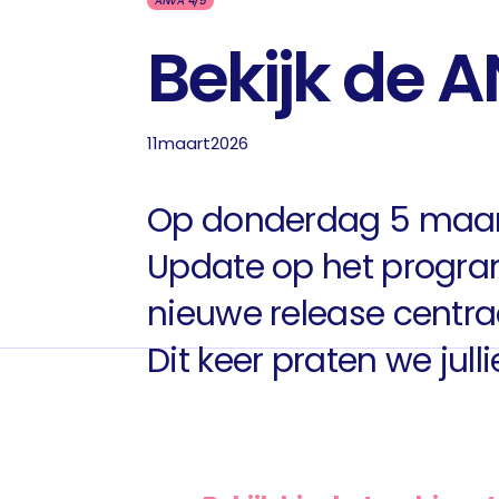
ANVA 4/5
Bekijk de 
11
maart
2026
Op donderdag 5 maart
Update op het program
nieuwe release centraa
Dit keer praten we jull