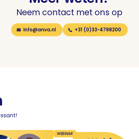
Neem contact met ons op
info@anva.nl
+31 (0)33-4798200
n
essant!
WEBINAR