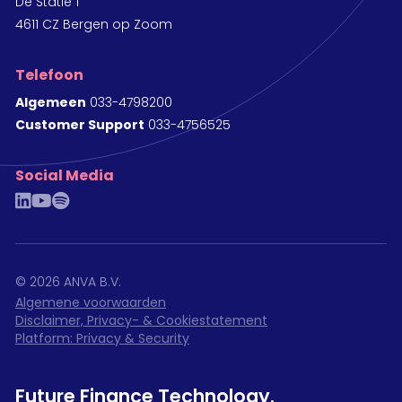
De Statie 1
4611 CZ Bergen op Zoom
Telefoon
Algemeen
033-4798200
Customer Support
033-4756525
Social Media
linkedin
youtube
spotify
©
2026
ANVA B.V.
Algemene voorwaarden
Disclaimer, Privacy- & Cookiestatement
Platform: Privacy & Security
Future Finance Technology.