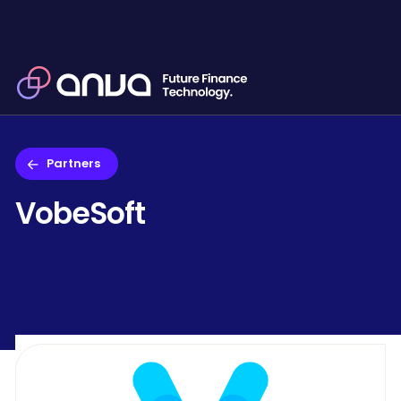
Partners
VobeSoft