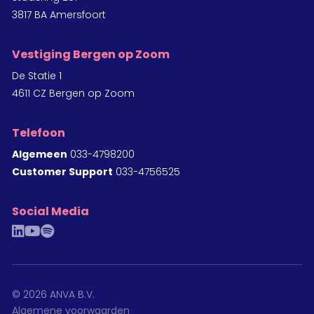
3817 BA Amersfoort
Vestiging Bergen op Zoom
De Statie 1
4611 CZ Bergen op Zoom
Telefoon
Algemeen
033-4798200
Customer Support
033-4756525
Social Media
linkedin
youtube
spotify
©
2026
ANVA B.V.
Algemene voorwaarden