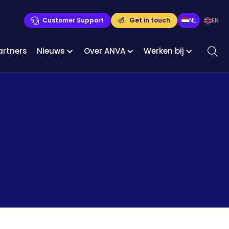
Customer Support
Get in touch
NL
EN
artners
Nieuws
Over ANVA
Werken bij