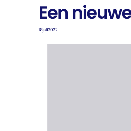
Een nieuwe 
18
juli
2022