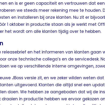
nnen en is er geen capaciteit en vertrouwen dat e
proberen we steeds meer rekening mee te houden. D
testen en installeren bij onze klanten. Nu zit er bijvo
r 1 oktober in productie staan als je werkt met Offi
ker het wordt om alle klanten tijdig over te hebben.
en
de releasebrief en het informeren van klanten gaan
door onze technische collega’s en de servicedesk. N
t doen we op verschillende interne omgevingen, zowe
ieuwe JBoss versie zit, en we zeker wilden weten dat
 klanten uitgevoerd. Klanten die altijd snel een upda
len doen. We hebben ze aangeboden dat wij de insta
ek draaien in productie hebben we ervoor gekozen 