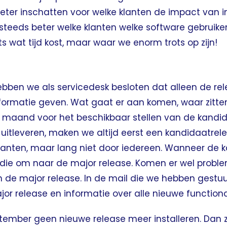
ter inschatten voor welke klanten de impact van ins
steeds beter welke klanten welke software gebruiken
ts wat tijd kost, maar waar we enorm trots op zijn!
hebben we als servicedesk besloten dat alleen de rel
informatie geven. Wat gaat er aan komen, waar zitten
maand voor het beschikbaar stellen van de kandida
uitleveren, maken we altijd eerst een kandidaatrele
klanten, maar lang niet door iedereen. Wanneer de
 die om naar de major release. Komen er wel probl
in de major release. In de mail die we hebben gest
jor release en informatie over alle nieuwe functional
eptember geen nieuwe release meer installeren. Dan 