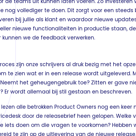
or de teams uit kunnen laten voeren. Zo investeren
 nog vollediger te doen. Dit zorgt voor een steeds 
ren bij jullie als klant en waardoor nieuwe updates
eller nieuwe functionaliteiten in productie staan, d
er kunnen we de feedback verwerken.
ces zijn onze schrijvers al druk bezig met het opzet
 om te zien wat er in een release wordt uitgeleverd.
Neemt het geheugengebruik toe? Zitten er gave nie
? Er wordt allemaal bij stil gestaan en beschreven.
nd lezen alle betrokken Product Owners nog een kee
icedesk door de releasebrief heen gelopen. Welke 
e iets doen om die vragen te voorkomen? Hebben we 
reid te zijn op de uitlevering van de nieuwe release