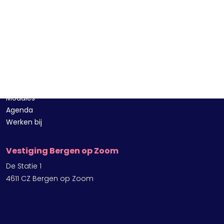
Direct naar
ANVA Platform
ANVA Developers Portal
Modules
Agenda
Werken bij
Vestiging Bergen op Zoom
De Statie 1
4611 CZ Bergen op Zoom