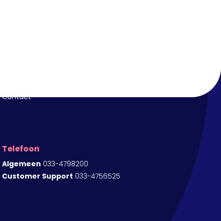
Klantenservice
Customer Support
Login
Contact
Telefoon
Algemeen
033-4798200
Customer Support
033-4756525