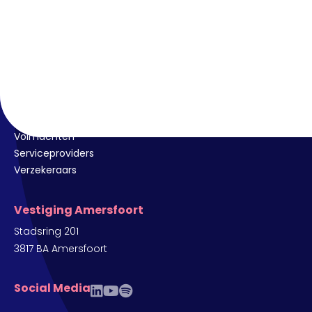
ANVA voor
Adviseurs
Adviesbedrijven en beursmakelaars
Volmachten
Serviceproviders
Verzekeraars
Vestiging Amersfoort
Stadsring 201
3817 BA Amersfoort
Social Media
linkedin
youtube
spotify