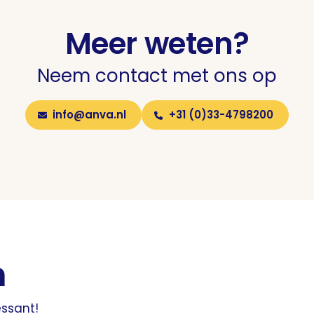
Meer weten?
Neem contact met ons op
info@anva.nl
+31 (0)33-4798200
n
essant!