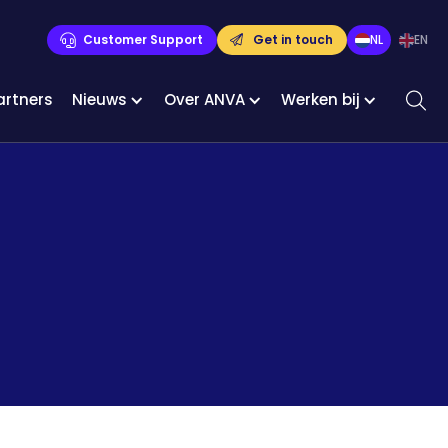
Customer Support
Get in touch
NL
EN
artners
Nieuws
Over ANVA
Werken bij