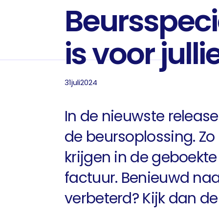
Beursspecia
is voor julli
31
juli
2024
In de nieuwste release
de beursoplossing. Zo 
krijgen in de geboekt
factuur. Benieuwd na
verbeterd? Kijk dan de