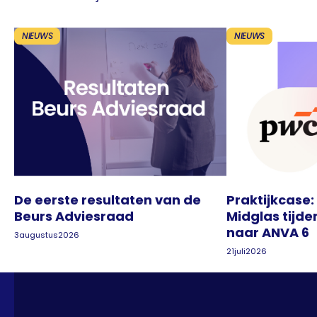
NIEUWS
NIEUWS
De eerste resultaten van de
Praktijkcase:
Beurs Adviesraad
Midglas tijde
naar ANVA 6
3
augustus
2026
21
juli
2026