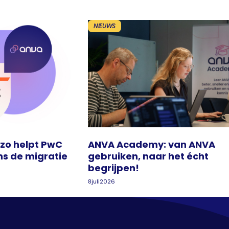
NIEUWS
 zo helpt PwC
ANVA Academy: van ANVA
ns de migratie
gebruiken, naar het écht
begrijpen!
8
juli
2026