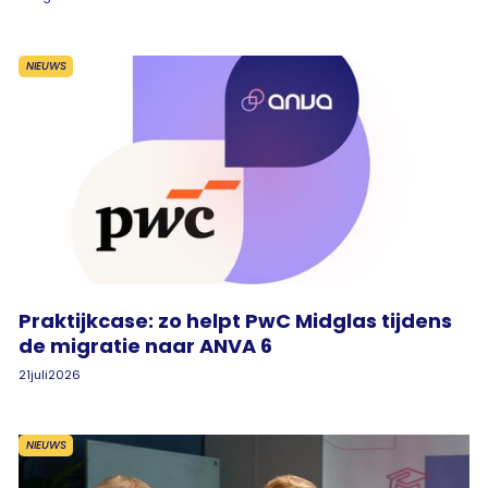
NIEUWS
Praktijkcase: zo helpt PwC Midglas tijdens
de migratie naar ANVA 6
21
juli
2026
NIEUWS