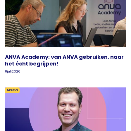
ANVA Academy: van ANVA gebruiken, naar
het écht begrijpen!
8
juli
2026
NIEUWS