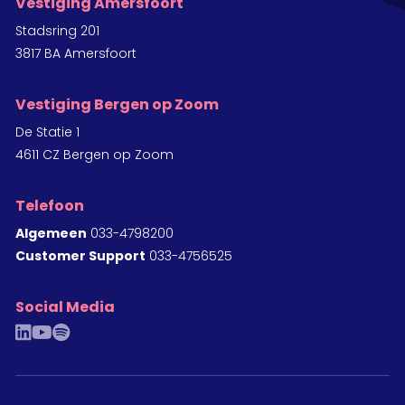
Vestiging Amersfoort
Stadsring 201
3817 BA Amersfoort
Vestiging Bergen op Zoom
De Statie 1
4611 CZ Bergen op Zoom
Telefoon
Algemeen
033-4798200
Customer Support
033-4756525
Social Media
linkedin
youtube
spotify