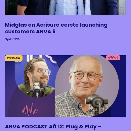
Midglas en Acrisure eerste launching
customers ANVA 6
3
juli
2025
ANVA 6
PODCAST
ANVA PODCAST Afl 12: Plug & Play –