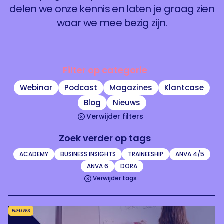
delen we onze kennis en laten je graag zien
waar we mee bezig zijn.
Filter op categorie
Webinar
Podcast
Magazines
Klantcase
Blog
Nieuws
Verwijder filters
Zoek verder op tags
ACADEMY
BUSINESS INSIGHTS
TRAINEESHIP
ANVA 4/5
ANVA 6
DORA
Verwijder tags
NIEUWS