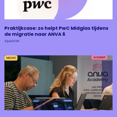
Praktijkcase: zo helpt PwC Midglas tijdens
de migratie naar ANVA 6
21
juli
2026
ACADEMY
NIEUWS