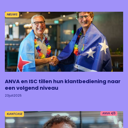
NIEUWS
ANVA en ISC tillen hun klantbediening naar
een volgend niveau
23
juli
2025
ANVA 4/5
KLANTCASE