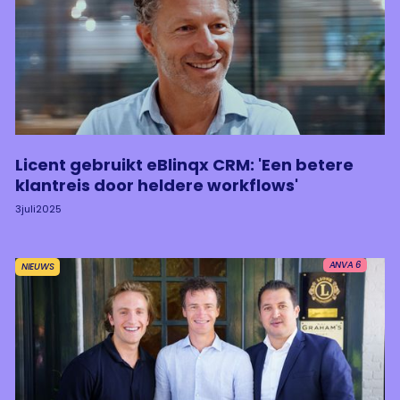
Licent gebruikt eBlinqx CRM: 'Een betere
klantreis door heldere workflows'
3
juli
2025
ANVA 6
NIEUWS