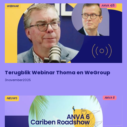
ANVA 4/5
WEBINAR
Terugblik Webinar Thoma en WeGroup
3
november
2025
ANVA 6
NIEUWS