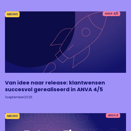
ANVA 4/5
NIEUWS
Van idee naar release: klantwensen
succesvol gerealiseerd in ANVA 4/5
1
september
2025
ANVA 6
NIEUWS