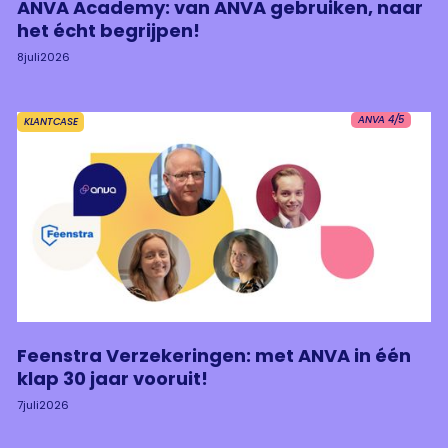
ANVA Academy: van ANVA gebruiken, naar
het écht begrijpen!
8
juli
2026
ANVA 4/5
KLANTCASE
Feenstra Verzekeringen: met ANVA in één
klap 30 jaar vooruit!
7
juli
2026