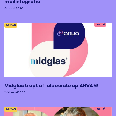
mailintegratie
6
maart
2026
ANVA 6
NIEUWS
Midglas trapt af: als eerste op ANVA 6!
11
februari
2026
ANVA 6
NIEUWS