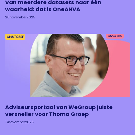
Van meerdere datasets naar één
waarheid: dat is OneANVA
26
november
2025
ANVA 4/5
KLANTCASE
Adviseursportaal van WeGroup juiste
versneller voor Thoma Groep
17
november
2025