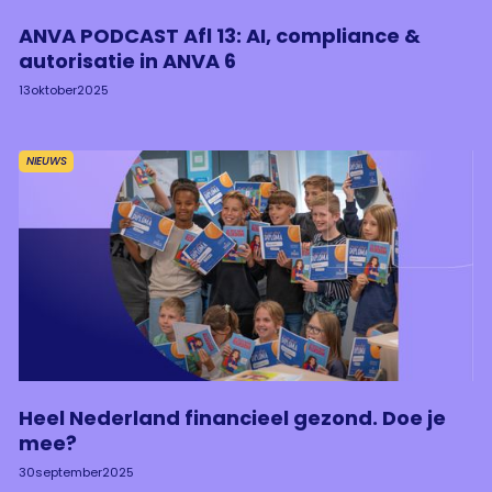
ANVA PODCAST Afl 13: AI, compliance &
autorisatie in ANVA 6
13
oktober
2025
NIEUWS
Heel Nederland financieel gezond. Doe je
mee?
30
september
2025