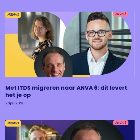
ANVA 6
NIEUWS
Met ITDS migreren naar ANVA 6: dit levert
het je op
2
april
2026
ANVA 6
NIEUWS