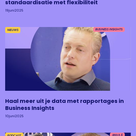
standaardisatie met flexibiliteit
19
juni
2025
BUSINESS INSIGHTS
NIEUWS
Haal meer uit je data met rapportages in
Business Insights
10
juni
2025
ANVA 6
PODCAST