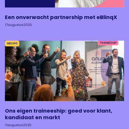
Een onverwacht partnership met eBlinqX
17
augustus
2025
TRAINEESHIP
NIEUWS
Ons eigen traineeship: goed voor klant,
kandidaat en markt
11
augustus
2025