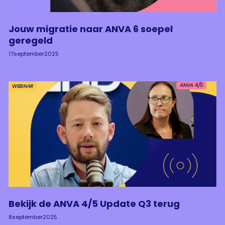
Jouw migratie naar ANVA 6 soepel
geregeld
17
september
2025
ANVA 4/5
WEBINAR
Bekijk de ANVA 4/5 Update Q3 terug
8
september
2025