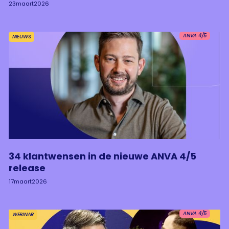
23
maart
2026
ANVA 4/5
NIEUWS
34 klantwensen in de nieuwe ANVA 4/5
release
17
maart
2026
ANVA 4/5
WEBINAR