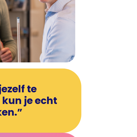
ezelf te
 kun je echt
ken.”