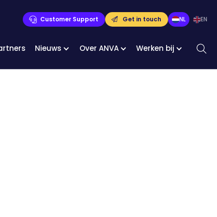
Traineeships
Customer Support
Get in touch
NL
EN
artners
Nieuws
Over ANVA
Werken bij