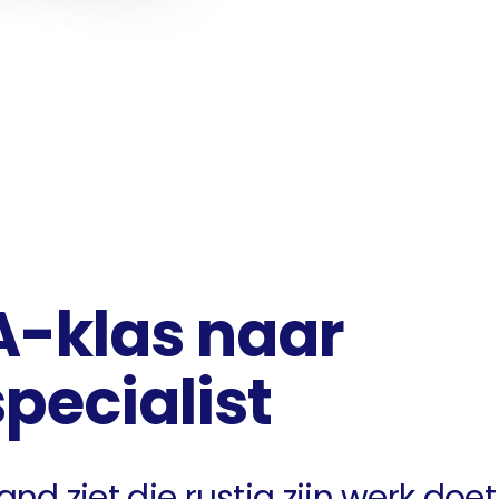
-klas naar
pecialist
and ziet die rustig zijn werk doe