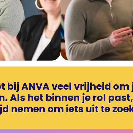
t bij ANVA veel vrijheid om j
. Als het binnen je rol past,
ijd nemen om iets uit te zoe