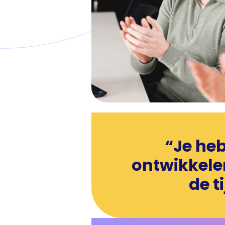
“Je heb
ontwikkelen
de t