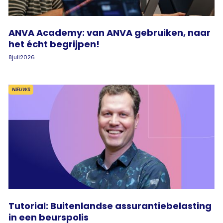
ANVA Academy: van ANVA gebruiken, naar
het écht begrijpen!
8
juli
2026
NIEUWS
Tutorial: Buitenlandse assurantiebelasting
in een beurspolis