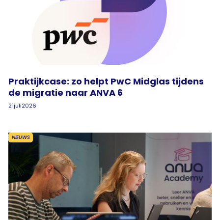
Praktijkcase: zo helpt PwC Midglas tijdens
de migratie naar ANVA 6
21
juli
2026
NIEUWS