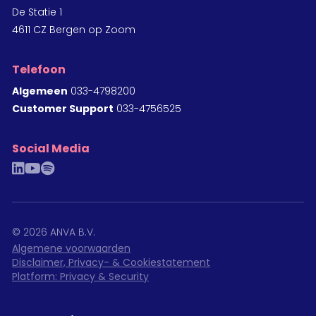
De Statie 1
4611 CZ Bergen op Zoom
Telefoon
Algemeen
033-4798200
Customer Support
033-4756525
Social Media
linkedin
youtube
spotify
©
2026
ANVA B.V.
Algemene voorwaarden
Disclaimer, Privacy- & Cookiestatement
Platform: Privacy & Security