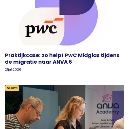
Praktijkcase: zo helpt PwC Midglas tijdens
de migratie naar ANVA 6
21
juli
2026
NIEUWS