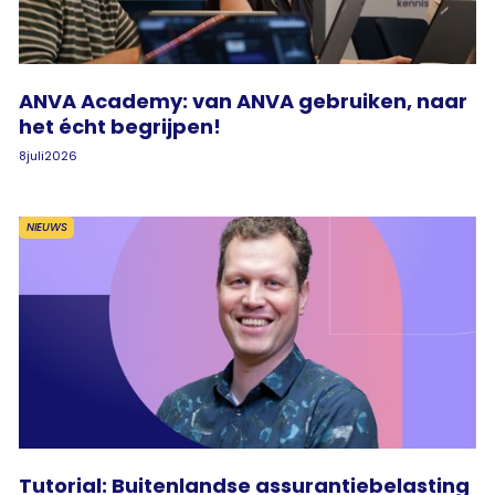
ANVA Academy: van ANVA gebruiken, naar
het écht begrijpen!
8
juli
2026
NIEUWS
Tutorial: Buitenlandse assurantiebelasting