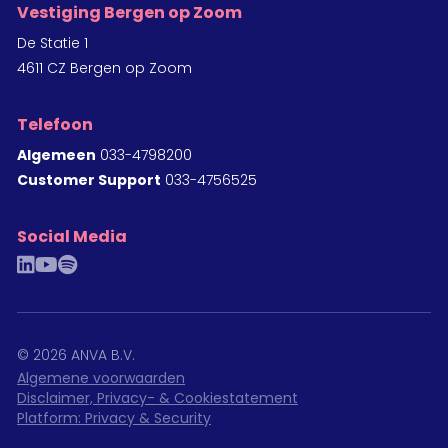
Vestiging Bergen op Zoom
De Statie 1
4611 CZ Bergen op Zoom
Telefoon
Algemeen
033-4798200
Customer Support
033-4756525
Social Media
linkedin
youtube
spotify
©
2026
ANVA B.V.
Algemene voorwaarden
Disclaimer, Privacy- & Cookiestatement
Platform: Privacy & Security