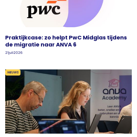
Praktijkcase: zo helpt PwC Midglas tijdens
de migratie naar ANVA 6
21
juli
2026
NIEUWS