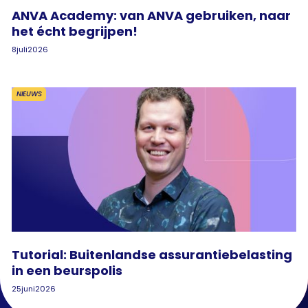
ANVA Academy: van ANVA gebruiken, naar
het écht begrijpen!
8
juli
2026
NIEUWS
Tutorial: Buitenlandse assurantiebelasting
in een beurspolis
25
juni
2026