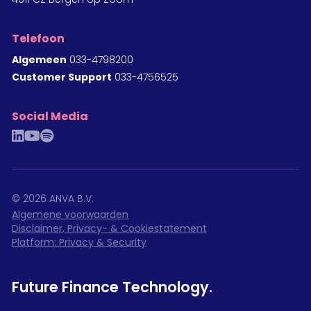
Telefoon
Algemeen
033-4798200
Customer Support
033-4756525
Social Media
linkedin
youtube
spotify
©
2026
ANVA B.V.
Algemene voorwaarden
Disclaimer, Privacy- & Cookiestatement
Platform: Privacy & Security
Future Finance Technology.