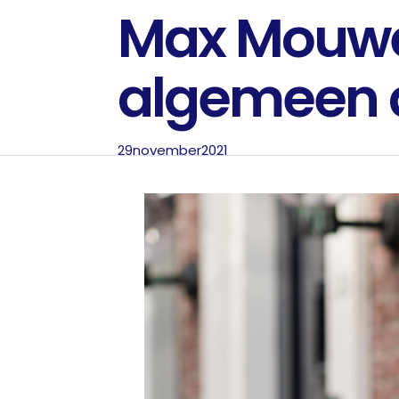
Max Mouwe
algemeen 
29
november
2021