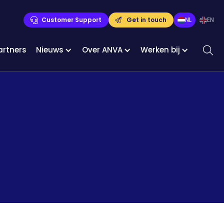
Customer Support
Get in touch
NL
EN
artners
Nieuws
Over ANVA
Werken bij