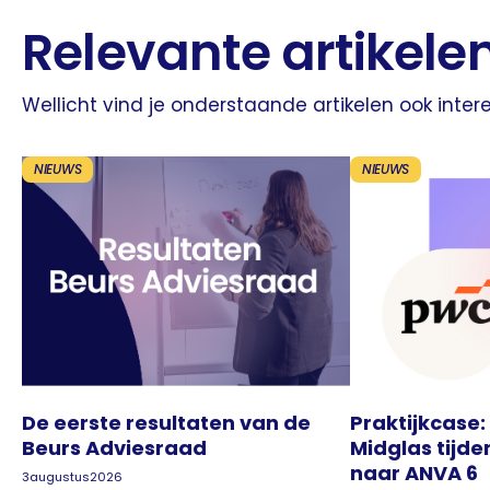
Relevante artikele
Wellicht vind je onderstaande artikelen ook inter
NIEUWS
NIEUWS
De eerste resultaten van de
Praktijkcase:
Beurs Adviesraad
Midglas tijde
naar ANVA 6
3
augustus
2026