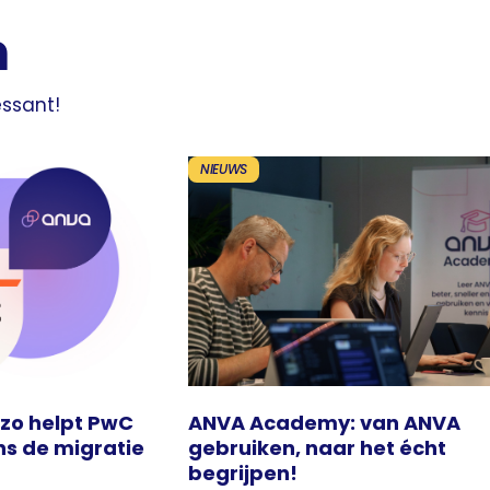
n
essant!
NIEUWS
 zo helpt PwC
ANVA Academy: van ANVA
ns de migratie
gebruiken, naar het écht
begrijpen!