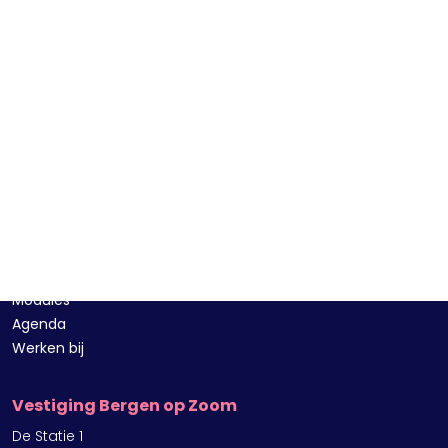
Direct naar
ANVA Platform
ANVA Developers Portal
Modules
Agenda
Werken bij
Vestiging Bergen op Zoom
De Statie 1