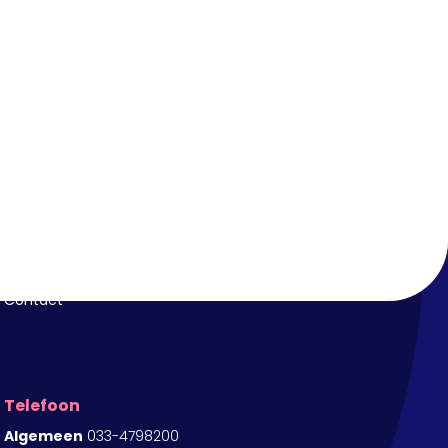
Klantenservice
Customer Support
Login
Contact
Telefoon
Algemeen
033-4798200