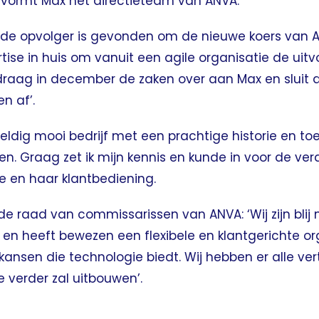
) vormt Max het directieteam van ANVA.
goede opvolger is gevonden om de nieuwe koers van 
tise in huis om vanuit een agile organisatie de uit
draag in december de zaken over aan Max en sluit
n af’.
dig mooi bedrijf met een prachtige historie en toek
n. Graag zet ik mijn kennis en kunde in voor de ver
e en haar klantbediening.
de raad van commissarissen van ANVA: ‘Wij zijn bli
en heeft bewezen een flexibele en klantgerichte org
kansen die technologie biedt. Wij hebben er alle v
e verder zal uitbouwen’.