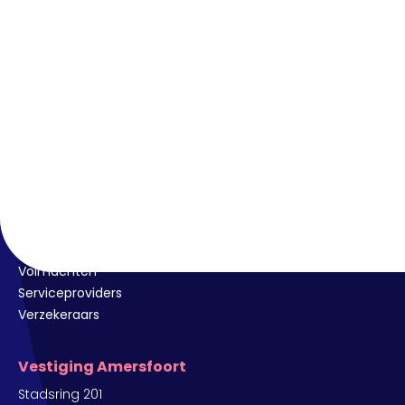
ANVA voor
Adviseurs
Adviesbedrijven en beursmakelaars
Volmachten
Serviceproviders
Verzekeraars
Vestiging Amersfoort
Stadsring 201