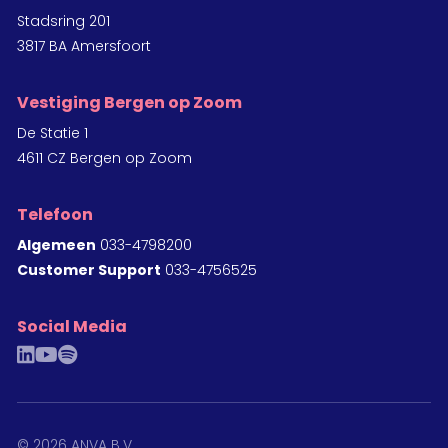
Stadsring 201
3817 BA Amersfoort
Vestiging Bergen op Zoom
De Statie 1
4611 CZ Bergen op Zoom
Telefoon
Algemeen
033-4798200
Customer Support
033-4756525
Social Media
linkedin
youtube
spotify
©
2026
ANVA B.V.