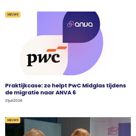
NIEUWS
Praktijkcase: zo helpt PwC Midglas tijdens
de migratie naar ANVA 6
21
juli
2026
NIEUWS