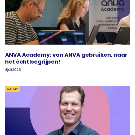
ANVA Academy: van ANVA gebruiken, naar
het écht begrijpen!
8
juli
2026
NIEUWS